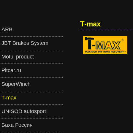
T-max
ARB
JBT Brakes System
Motul product
Pitcar.ru
SuperWinch
T-max
UNISOD autosport
Баха Россия