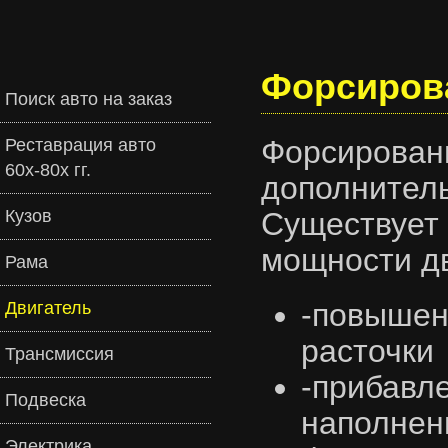
Форсирова
Поиск авто на заказ
Форсирова
Реставрация авто
60х-80х гг.
дополните
Кузов
Существуе
мощности дв
Рама
-повышен
Двигатель
расточки
Трансмиссия
-приба
Подвеска
наполн
Электрика